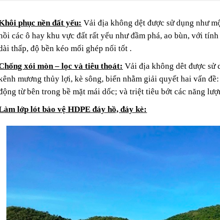
Khôi phục nền đất yếu:
Vải địa không dệt được sử dụng như một
hồi các ô hay khu vực đất rất yếu như đầm phá, ao bùn, với tín
dài thấp, độ bền kéo mối ghép nối tốt .
Chống xói mòn – lọc và tiêu thoát:
Vải địa không dêt được sử d
kênh mương thủy lợi, kè sông, biển nhằm giải quyết hai vấn đề: 
động từ bên trong bề mặt mái dốc; và triệt tiêu bớt các năng lư
Làm lớp lót bảo vệ HDPE đáy hồ, đáy kè: