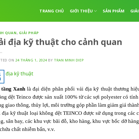
TRANG CHỦ
GIỚI THIỆU
SẢN PHẨM
GIẢ
NH QUAN
,
GIẢI PHÁP
ải địa kỹ thuật cho cảnh quan
STED ON
24 THÁNG 1, 2024
BY
TRAN MINH DIEP
4
1
 tầng Xanh
là đại diện phân phối vải địa kỹ thuật thương hiệ
ng dệt Teinco được sản xuất 100% từ các sợi polyester có tính 
g giao thông, thủy lợi, môi trường góp phần làm giảm giá thành
 địa kỹ thuật loại không dệt TEINCO được sử dụng trong các c
g, sân bay, các khu vực bãi đỗ, kho hàng, khu vực bốc dỡ hàng
chứa chất nhiễm bẩn, v.v.