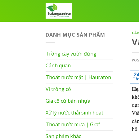
Skip
to
content
CẢ
DANH MỤC SẢN PHẨM
V
Trồng cây vườn đứng
PO
Cảnh quan
2
Thoát nước mặt | Hauraton
Th
Vỉ trồng cỏ
Hạ
khô
Gia cố cừ bản nhựa
dụn
Xử lý nước thải sinh hoạt
Vải
cản
Thoát nước mưa | Graf
hố 
Sản phẩm khác