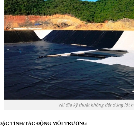
Vải địa kỹ thuật không dệt dùng lót 
 ĐẶC TÍNH/TÁC ĐỘNG MÔI TRƯỜNG