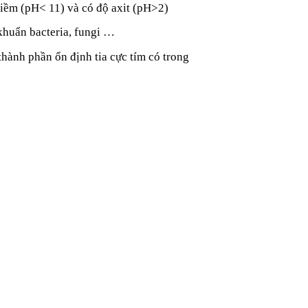
kiềm (pH< 11) và có độ axit (pH>2)
 khuẩn bacteria, fungi …
thành phần ổn định tia cực tím có trong