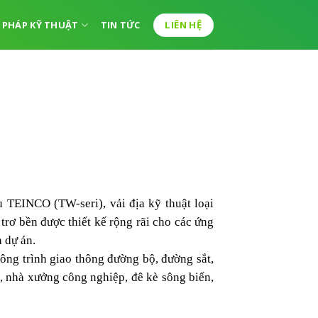
LIÊN HỆ
I PHÁP KỸ THUẬT
TIN TỨC
u TEINCO (TW-seri), vải địa kỹ thuật loại
trơ bền được thiết kế rộng rãi cho các ứng
 dự án.
ông trình giao thông đường bộ, đường sắt,
, nhà xưởng công nghiệp, đê kè sông biển,