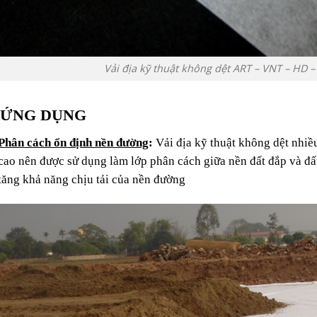
Vải địa kỹ thuật không dệt ART – VNT – HD –
. ỨNG DỤNG
Phân cách ổn định nền đường
:
Vải địa kỹ thuật không dệt nhiề
cao nên được sử dụng làm lớp phân cách giữa nền đất đắp và đấ
tăng khả năng chịu tải của nền đường