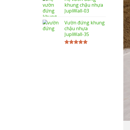
khung chậu nhựa
JupiWall-03
Vườn đứng khung
chậu nhựa
JupiWall-35
Được xếp
hạng
5.00
5 sao