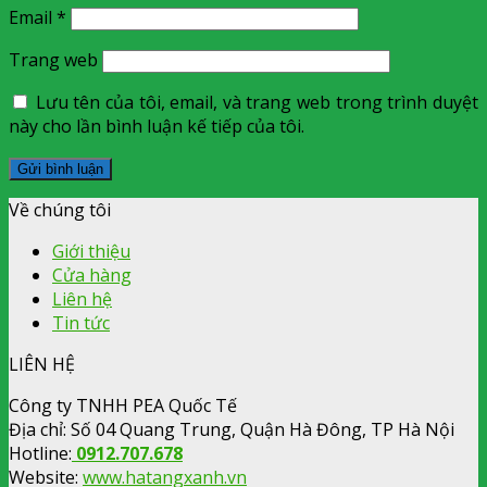
Email
*
Trang web
Lưu tên của tôi, email, và trang web trong trình duyệt
này cho lần bình luận kế tiếp của tôi.
Về chúng tôi
Giới thiệu
Cửa hàng
Liên hệ
Tin tức
LIÊN HỆ
Công ty TNHH PEA Quốc Tế
Địa chỉ: Số 04 Quang Trung, Quận Hà Đông, TP Hà Nội
Hotline:
0912.707.678
Website:
www.hatangxanh.vn