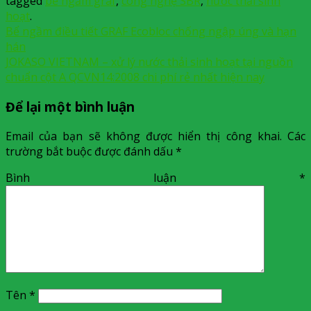
tagged
bể ngầm graf
,
công nghệ SBR
,
nước thải sinh
hoạt
.
Bể ngầm điều tiết GRAF Ecobloc chống ngập úng và hạn
hán
JOKASO VIETNAM – xử lý nước thải sinh hoạt tại nguồn
chuẩn cột A QCVN14:2008 chi phí rẻ nhất hiện nay
Để lại một bình luận
Email của bạn sẽ không được hiển thị công khai.
Các
trường bắt buộc được đánh dấu
*
Bình luận
*
Tên
*