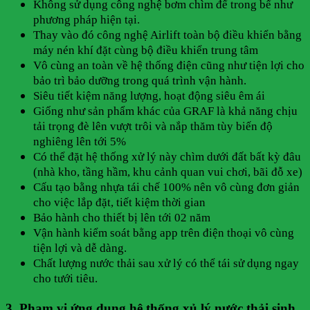
Không sử dụng công nghệ bơm chìm để trong bể như
phương pháp hiện tại.
Thay vào đó công nghệ Airlift toàn bộ điều khiển bằng
máy nén khí đặt cùng bộ điều khiển trung tâm
Vô cùng an toàn về hệ thống điện cũng như tiện lợi cho
bảo trì bảo dưỡng trong quá trình vận hành.
Siêu tiết kiệm năng lượng, hoạt động siêu êm ái
Giống như sản phẩm khác của GRAF là khả năng chịu
tải trọng đè lên vượt trôi và nắp thăm tùy biến độ
nghiêng lên tới 5%
Có thể đặt hệ thống xử lý này chìm dưới đất bất kỳ đâu
(nhà kho, tầng hầm, khu cảnh quan vui chơi, bãi đỗ xe)
Cấu tạo bằng nhựa tái chế 100% nên vô cùng đơn giản
cho việc lắp đặt, tiết kiệm thời gian
Bảo hành cho thiết bị lên tới 02 năm
Vận hành kiểm soát bằng app trên điện thoại vô cùng
tiện lợi và dễ dàng.
Chất lượng nước thải sau xử lý có thể tái sử dụng ngay
cho tưới tiêu.
3. Phạm vi ứng dụng hệ thống xủ lý nước thải sinh