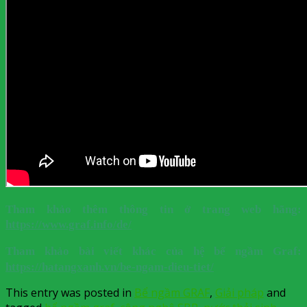
Tham khảo thêm thông tin ở trang web hãng:
https://www.graf.info/de/
Tham khảo bài viết khác của hệ bể ngầm Graf:
https://hatangxanh.vn/be-ngam-dieu-tiet/
This entry was posted in
Bể ngầm GRAF
,
Giải pháp
and