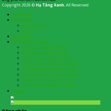
Copyright 2026 ©
Hạ Tầng Xanh.
All Reserved
Trang chủ
Giới thiệu
Về chúng tôi
Đối tác
Sản phẩm
Giải pháp kỹ thuật
Vỉ nhựa chịu lực trồng cỏ
Vỉ nhựa thoát nước ngầm
Cừ bản nhựa gia cố mái dốc
Cống thoát nước mặt Hauraton
Xử lý nước thải sinh hoạt SBR
Xử lý nước thải Jokaso Vietnam
Bể ngầm điều tiết ngập úng
Thu và tái sử dụng nước mưa
Tin tức