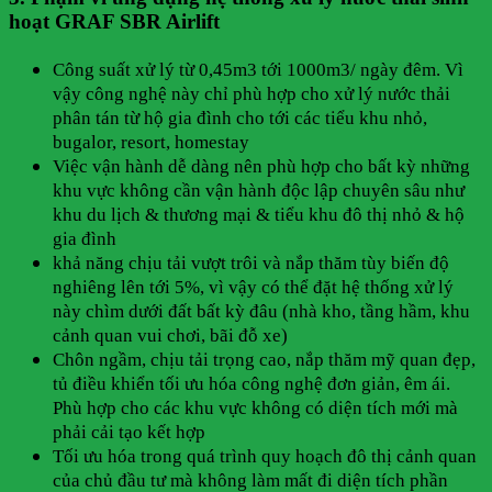
hoạt GRAF SBR Airlift
Công suất xử lý từ 0,45m3 tới 1000m3/ ngày đêm. Vì
vậy công nghệ này chỉ phù hợp cho xử lý nước thải
phân tán từ hộ gia đình cho tới các tiểu khu nhỏ,
bugalor, resort, homestay
Việc vận hành dễ dàng nên phù hợp cho bất kỳ những
khu vực không cần vận hành độc lập chuyên sâu như
khu du lịch & thương mại & tiểu khu đô thị nhỏ & hộ
gia đình
khả năng chịu tải vượt trôi và nắp thăm tùy biến độ
nghiêng lên tới 5%, vì vậy có thể đặt hệ thống xử lý
này chìm dưới đất bất kỳ đâu (nhà kho, tầng hầm, khu
cảnh quan vui chơi, bãi đỗ xe)
Chôn ngầm, chịu tải trọng cao, nắp thăm mỹ quan đẹp,
tủ điều khiển tối ưu hóa công nghệ đơn giản, êm ái.
Phù hợp cho các khu vực không có diện tích mới mà
phải cải tạo kết hợp
Tối ưu hóa trong quá trình quy hoạch đô thị cảnh quan
của chủ đầu tư mà không làm mất đi diện tích phần