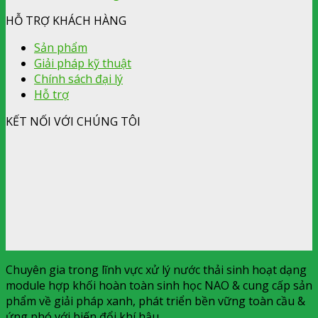
HỖ TRỢ KHÁCH HÀNG
Sản phẩm
Giải pháp kỹ thuật
Chính sách đại lý
Hỗ trợ
KẾT NỐI VỚI CHÚNG TÔI
Chuyên gia trong lĩnh vực xử lý nước thải sinh hoạt dạng
module hợp khối hoàn toàn sinh học NAO & cung cấp sản
phẩm về giải pháp xanh, phát triển bền vững toàn cầu &
ứng phó với biến đổi khí hậu