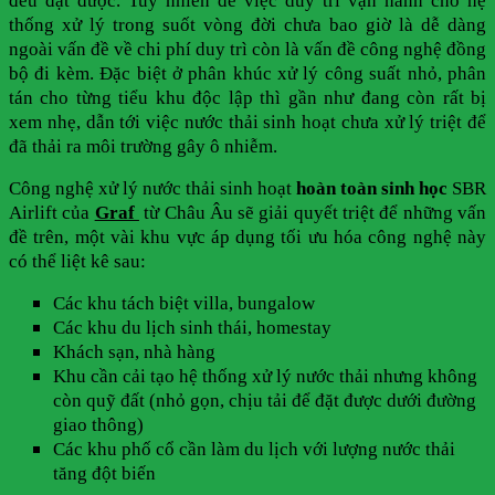
đều đạt được.
Tuy nhiên để việc duy trì vận hành cho hệ
thống xử lý trong suốt vòng đời chưa bao giờ là dễ dàng
ngoài vấn đề về chi phí duy trì còn là vấn đề công nghệ đồng
bộ đi kèm.
Đặc biệt ở phân khúc xử lý công suất nhỏ, phân
tán cho từng tiểu khu độc lập thì gần như đang còn rất bị
xem nhẹ, dẫn tới việc nước thải sinh hoạt chưa xử lý triệt để
đã thải ra môi trường gây ô nhiễm.
Công nghệ xử lý nước thải sinh hoạt
hoàn toàn sinh học
SBR
Airlift của
Graf
từ Châu Âu sẽ giải quyết triệt để những vấn
đề trên, một vài khu vực áp dụng tối ưu hóa công nghệ này
có thể liệt kê sau:
Các khu tách biệt villa, bungalow
Các khu du lịch sinh thái, homestay
Khách sạn, nhà hàng
Khu cần cải tạo hệ thống xử lý nước thải nhưng không
còn quỹ đất (nhỏ gọn, chịu tải để đặt được dưới đường
giao thông)
Các khu phố cổ cần làm du lịch với lượng nước thải
tăng đột biế
n