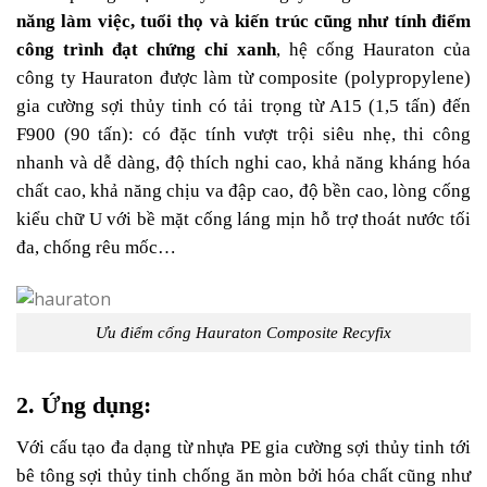
năng làm việc, tuổi thọ và kiến trúc cũng như tính điểm
công trình đạt chứng chỉ xanh
, hệ cống Hauraton của
công ty Hauraton được làm từ composite (polypropylene)
gia cường sợi thủy tinh có tải trọng từ A15 (1,5 tấn) đến
F900 (90 tấn): có đặc tính vượt trội siêu nhẹ, thi công
nhanh và dễ dàng, độ thích nghi cao, khả năng kháng hóa
chất cao, khả năng chịu va đập cao, độ bền cao, lòng cống
kiểu chữ U với bề mặt cống láng mịn hỗ trợ thoát nước tối
đa, chống rêu mốc…
Ưu điểm cống Hauraton Composite Recyfix
2. Ứng dụng:
Với cấu tạo đa dạng từ nhựa PE gia cường sợi thủy tinh tới
bê tông sợi thủy tinh chống ăn mòn bởi hóa chất cũng như