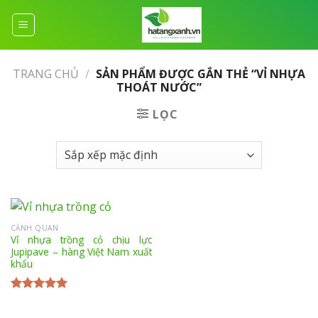
Skip
to
content
TRANG CHỦ
/
SẢN PHẨM ĐƯỢC GẮN THẺ “VỈ NHỰA
THOÁT NƯỚC”
LỌC
CẢNH QUAN
Vỉ nhựa trồng cỏ chịu lực
Jupipave – hàng Việt Nam xuất
khẩu
Được xếp
hạng
5.00