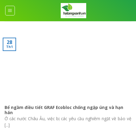
Skip
to
content
28
Th1
Bể ngầm điều tiết GRAF Ecobloc chống ngập úng và hạn
hán
Ở các nước Châu Âu, việc bị các yêu cầu nghiêm ngặt về bảo vệ
[...]